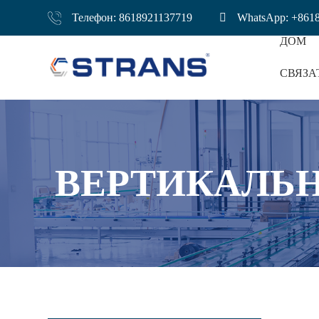
Телефон: 8618921137719
WhatsApp: +861
ДОМ
СВЯЗА
Конвейер Для П
ВЕРТИКАЛЬ