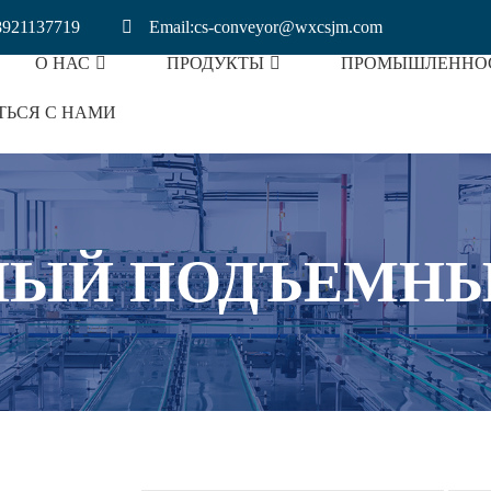
8921137719
Email:cs-conveyor@wxcsjm.com
О НАС
ПРОДУКТЫ
ПРОМЫШЛЕННО
ТЬСЯ С НАМИ
аровых Булочек
Упаковочная Промышленность
Конвейер Для Литиевых Батарей
НЫЙ ПОДЪЕМНЫ