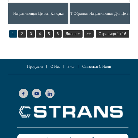
Направляющая Цепная Колодка
Т-Образная Направляющая Для Цепи
1
2
3
4
5
6
Далее >
>>
Страница 1 / 16
Продукты
О Нас
Блог
Связаться С Нами