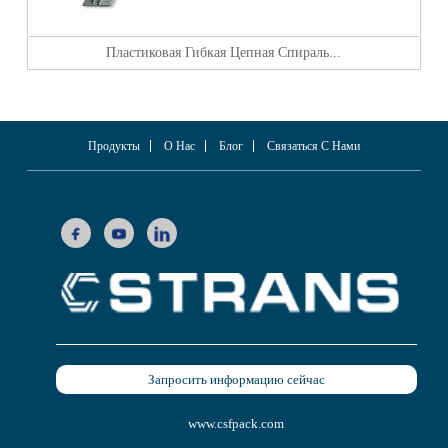
Пластиковая Гибкая Цепная Спираль...
П
Продукты
О Нас
Блог
Связаться С Нами
Запросить информацию сейчас
www.csfpack.com