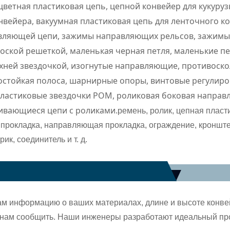
цветная пластиковая цепь, цепной конвейер для кукуру
онвейера, вакуумная пластиковая цепь для ленточного 
ляющей цепи, зажимы направляющих рельсов, зажимы
лоской решеткой, маленькая черная петля, маленькие пе
ерхней звездочкой, изогнутые направляющие, противоск
состойкая полоса, шарнирные опоры, винтовые регули
 пластиковые звездочки POM, роликовая боковая напра
ивающиеся цепи с роликами.
ремень, ролик, цепная пласт
прокладка, направляющая прокладка, ограждение, кронште
к, соединитель и т. д.
 информацию о ваших материалах, длине и высоте конвейе
 нам сообщить. Наши инженеры разработают идеальный прое