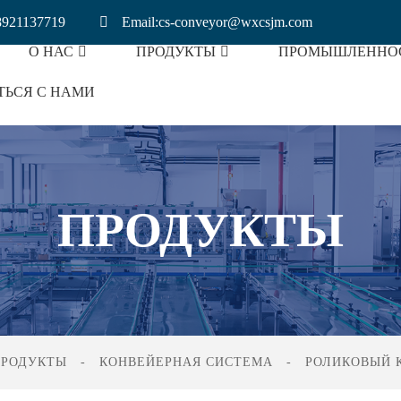
8921137719
Email:cs-conveyor@wxcsjm.com
О НАС
ПРОДУКТЫ
ПРОМЫШЛЕННО
ТЬСЯ С НАМИ
аровых Булочек
Упаковочная Промышленность
Конвейер Для Литиевых Батарей
ПРОДУКТЫ
ПРОДУКТЫ
КОНВЕЙЕРНАЯ СИСТЕМА
РОЛИКОВЫЙ 